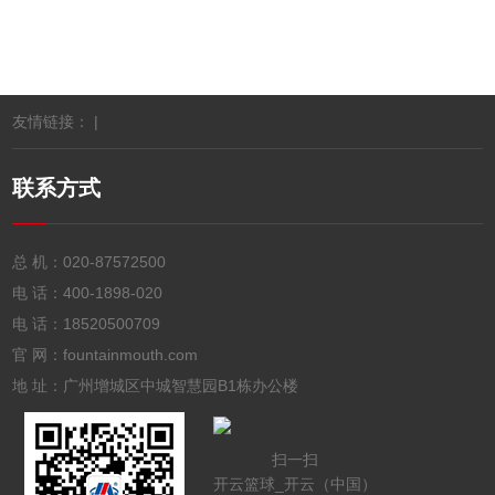
友情链接： |
联系方式
总 机：
020-87572500
电 话：
400-1898-020
电 话：
18520500709
官 网：fountainmouth.com
地 址：广州增城区中城智慧园B1栋办公楼
扫一扫
开云篮球_开云（中国）