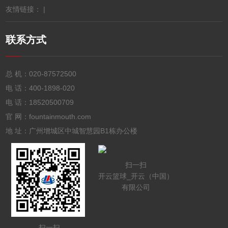
友情链接： |
联系方式
总 机：
020-87572500
电 话：
400-1898-020
电 话：
18520500709
官 网：fountainmouth.com
地 址：广州增城区中城智慧园B1栋办公楼
扫一扫
开云篮球_开云（中国）
有限公司
扫一扫