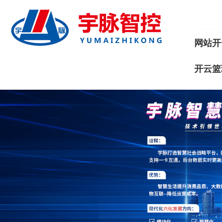
网站开
开云篮