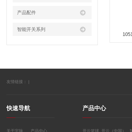
产品配件
智能开关系列
10
友情链接： |
快速导航
产品中心
关于宇脉
产品中心
开云篮球_开云（中国）