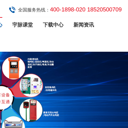
400-1898-020 18520500709
全国服务热线：
心
宇脉课堂
下载中心
新闻资讯