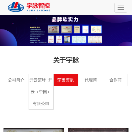
切
换
导
航
关于宇脉
公司简介
开云篮球_开
荣誉资质
代理商
合作商
云（中国）
有限公司