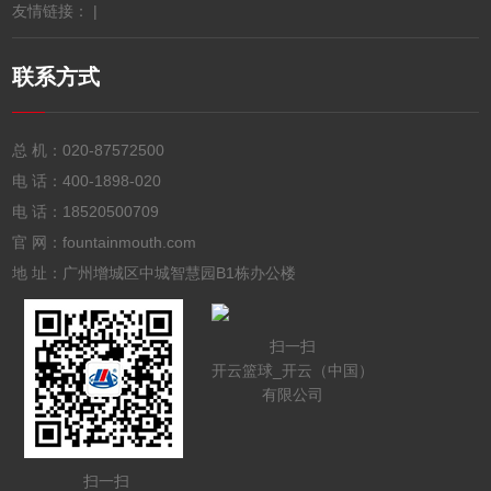
友情链接： |
联系方式
总 机：
020-87572500
电 话：
400-1898-020
电 话：
18520500709
官 网：fountainmouth.com
地 址：广州增城区中城智慧园B1栋办公楼
扫一扫
开云篮球_开云（中国）
有限公司
扫一扫