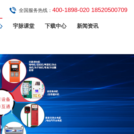
400-1898-020 18520500709
全国服务热线：
心
宇脉课堂
下载中心
新闻资讯