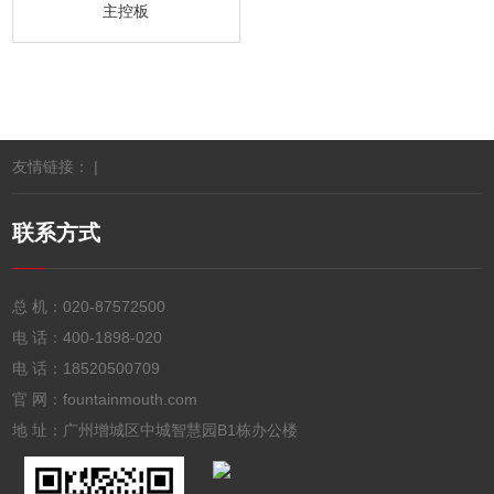
主控板
友情链接： |
联系方式
总 机：
020-87572500
电 话：
400-1898-020
电 话：
18520500709
官 网：fountainmouth.com
地 址：广州增城区中城智慧园B1栋办公楼