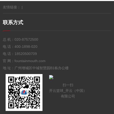
友情链接： |
联系方式
总 机：
020-87572500
电 话：
400-1898-020
电 话：
18520500709
官 网：fountainmouth.com
地 址：广州增城区中城智慧园B1栋办公楼
扫一扫
开云篮球_开云（中国）
有限公司