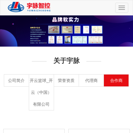
切
换
导
航
关于宇脉
公司简介
开云篮球_开
荣誉资质
代理商
合作商
云（中国）
有限公司