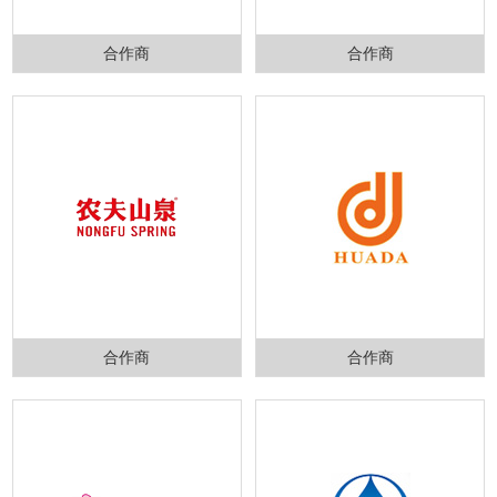
合作商
合作商
合作商
合作商