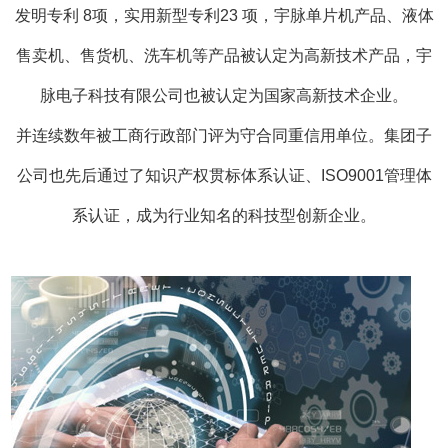
发明专利 8项，实用新型专利23 项，宇脉单片机产品、液体
主研发创新之路，先后为国内外客户定制
售卖机、售货机、洗车机等产品被认定为高新技术产品，宇
维修检测设备系列控制系统、终端信息采
脉电子科技有限公司也被认定为国家高新技术企业。
系统、熨烫机定位控制系统、自动波箱清
并连续数年被工商行政部门评为守合同重信用单位。集团子
统。
自助语音导游模块。
电影座椅
GPS
4D
公司也先后通过了知识产权贯标体系认证、ISO9001管理体
生产线润滑系统。钣金攻丝模块。升降桌
系认证，成为行业知名的科技型创新企业。
凭借扎实的技术基础，在行业里积
………
碑及美誉度。