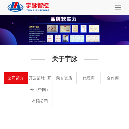
切
换
导
航
关于宇脉
公司简介
开云篮球_开
荣誉资质
代理商
合作商
云（中国）
有限公司