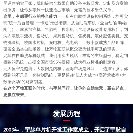
局运营的实干家，我们提供全权限自助设备主板研发、定制及方案输
出服务，让你从零到一快速抢占市场，无需为技术壁垒买单。
这里，有颠覆行业的整合能力
——所有自助类设备控制系统，均可实
现“统一后台管理
+
一卡通”无缝衔接。从自助洗车机（全自动
/
自助
/
卷
闸门）、尿素加注机、售酒机、售水机（含老设备改造专用板），到
洗衣液洗手液机、售货机、果蔬售货机、售奶机、液体肥售卖机
、宠
物洗澡机、校园水控机、充电桩、充电站……数十款成熟产品矩阵，
覆盖全品类自助场景，让万物互联从概念变为触手可及的现实。
尤其在自助洗车机领域，我们用实力说话：丰富的主板型号、稳定到
极致的系统，占据全国市场
95%
份额，成为行业标准的制定者。
无人值守是趋势，大数据是内核，蓝海市场是风口
——选择宇脉，你
得到的不只是一套控制系统，更是通往“低人力成本
+
高运营效率
+
大
数据驱动”的财富钥匙。
在这个万物互联的时代，与宇脉同行，让你的自助生意，赢在起点，
更赢在未来。