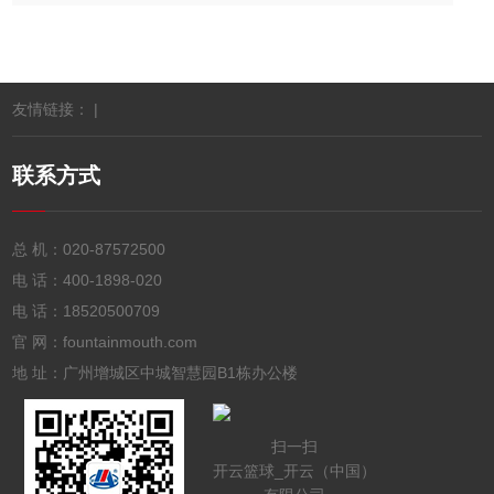
友情链接： |
联系方式
总 机：
020-87572500
电 话：
400-1898-020
电 话：
18520500709
官 网：fountainmouth.com
地 址：广州增城区中城智慧园B1栋办公楼
扫一扫
开云篮球_开云（中国）