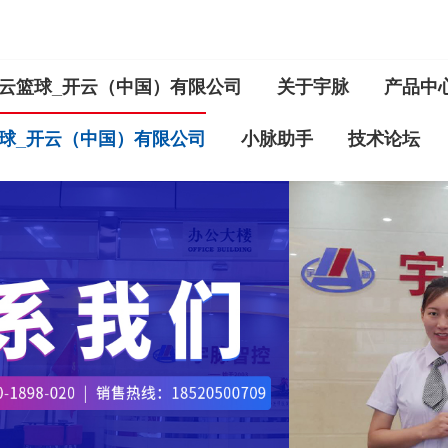
云篮球_开云（中国）有限公司
关于宇脉
产品中
球_开云（中国）有限公司
小脉助手
技术论坛