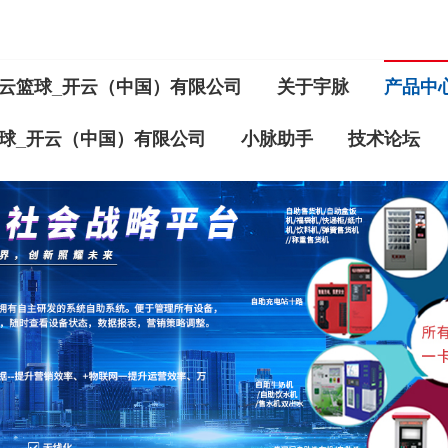
云篮球_开云（中国）有限公司
关于宇脉
产品中
球_开云（中国）有限公司
小脉助手
技术论坛