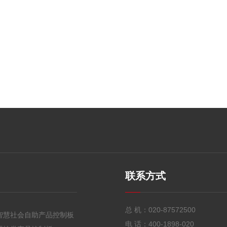
联系方式
总 机：
020-87572500
智慧社会自助产品控制板
电 话：
400-1898-020