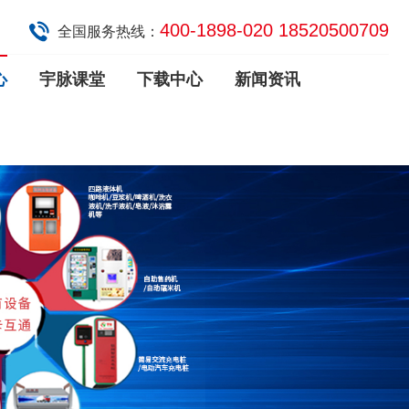
400-1898-020 18520500709
全国服务热线：
心
宇脉课堂
下载中心
新闻资讯