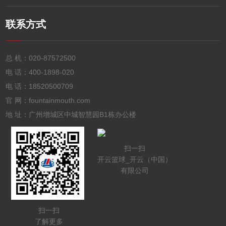
联系方式
总 机：
020-87572500
电 话：
400-1898-020
电 话：
18520500709
官 网：fountainmouth.com
地 址：广州增城区中城智慧园B1栋办公楼
扫一扫
开云篮球_开云（中国）
有限公司
扫一扫
了解更多