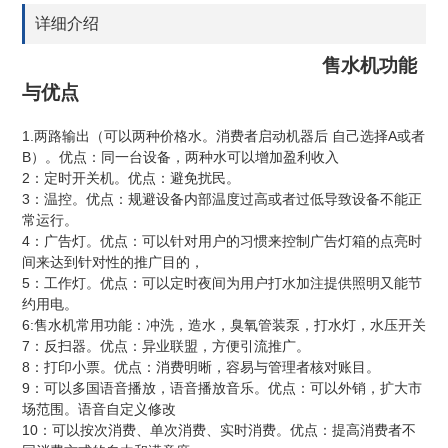
详细介绍
售水机功能
与优点
1.
A
两路输出（可以两种价格水。消费者启动机器后
自己选择
或者
B
）。优点：同一台设备，两种水可以增加盈利收入
2
：定时开关机。优点：避免扰民。
3
：温控。优点：规避设备内部温度过高或者过低导致设备不能正
常运行。
4
：广告灯。优点：可以针对用户的习惯来控制广告灯箱的点亮时
间来达到针对性的推广目的，
5
：工作灯。优点：可以定时夜间为用户打水加注提供照明又能节
约用电。
6:
售水机常用功能：冲洗，造水，臭氧管装泵，打水灯，水压开关
7
：反扫器。优点：异业联盟，方便引流推广。
8
：打印小票。优点：消费明晰，容易与管理者核对账目。
9
：可以多国语音播放，语音播放音乐。优点：可以外销，扩大市
场范围。语音自定义修改
10
：可以按次消费、单次消费、实时消费。优点：提高消费者不