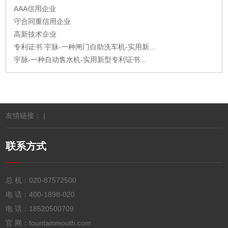
AAA信用企业
守合同重信用企业
高新技术企业
专利证书 宇脉-一种闸门自助洗车机-实用新...
宇脉-一种自动售水机-实用新型专利证书...
友情链接： |
联系方式
总 机：
020-87572500
电 话：
400-1898-020
电 话：
18520500709
官 网：fountainmouth.com