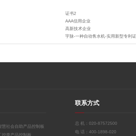
证书2
AAA信用企业
高新技术企业
宇脉-一种自动售水机-实用新型专利证书
联系方式
总 机：
020-87572500
智慧社会自助产品控制板
电 话：
400-1898-020
工控类产品控制板