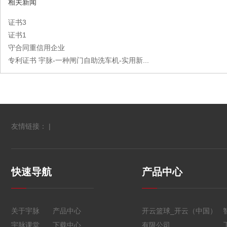
相关新闻
证书3
证书1
守合同重信用企业
专利证书 宇脉-一种闸门自助洗车机-实用新...
友情链接： |
快速导航
产品中心
关于宇脉
产品中心
开云篮球_开云（中国）
宇脉课堂
下载中心
有限公司