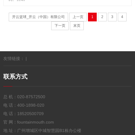
开云篮球_开云（中国）有限公司
上一页
1
2
3
4
下一页
末页
友情链接： |
联系方式
总 机：
020-87572500
电 话：
400-1898-020
电 话：
18520500709
官 网：fountainmouth.com
地 址：广州增城区中城智慧园B1栋办公楼