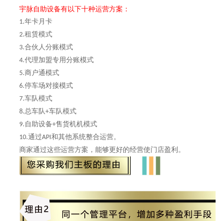
宇脉自助设备有以下十种运营方案：
年卡月卡
1.
租赁模式
2.
合伙人分账模式
3.
代理加盟专用分账模式
4.
商户通模式
5.
停车场对接模式
6.
车队模式
7.
总车队
车队模式
8.
+
自助设备
售货机机模式
9.
+
通过
和其他系统整合运营。
10.
API
商家通过这些运营方案，能够更好的经营使门店盈利。