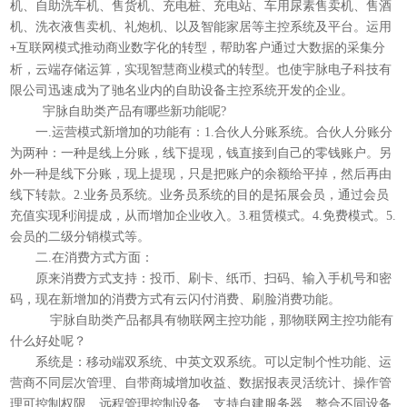
机、自助洗车机、售货机、充电桩、充电站、车用尿素售卖机、售酒
机、洗衣液售卖机、礼炮机、以及智能家居等主控系统及平台。运用
互联网模式推动商业数字化的转型，帮助客户通过大数据的采集分
+
析，云端存储运算，实现智慧商业模式的转型。也使宇脉电子科技有
限公司迅速成为了驰名业内的自助设备主控系统开发的企业。
宇脉自助类产品有哪些新功能呢?
一.运营模式新增加的功能有：1.合伙人分账系统。合伙人分账分
为两种：一种是线上分账，线下提现，钱直接到自己的零钱账户。另
外一种是线下分账，现上提现，只是把账户的余额给平掉，然后再由
线下转款。2.业务员系统。业务员系统的目的是拓展会员，通过会员
充值实现利润提成，从而增加企业收入。3.租赁模式。4.免费模式。5.
会员的二级分销模式等。
二.在消费方式方面：
原来消费方式支持：投币、刷卡、纸币、扫码、输入手机号和密
码，现在新增加的消费方式有云闪付消费、刷脸消费功能。
宇脉自助类产品都具有物联网主控功能，那物联网主控功能有
什么好处呢？
系统是：移动端双系统、中英文双系统。可以定制个性功能、运
营商不同层次管理、自带商城增加收益、数据报表灵活统计、操作管
理可控制权限、远程管理控制设备、支持自建服务器、整合不同设备