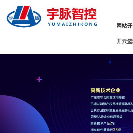
网站开
开云篮