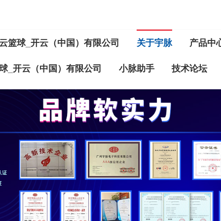
云篮球_开云（中国）有限公司
关于宇脉
产品中
球_开云（中国）有限公司
小脉助手
技术论坛