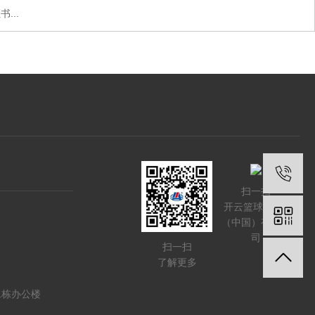
...
扫一扫
开云篮球_开云
（中国）有限公
司
扫一扫
了解更多
1栋办公楼