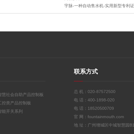
宇脉-一种自动售水机-实用新型专利证书
联系方式
总 机：
020-87572500
智慧社会自助产品控制板
电 话：
400-1898-020
工控类产品控制板
电 话：
18520500709
智能开关系列
官 网：fountainmouth.com
地 址：广州增城区中城智慧园B