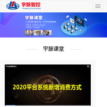
切
换
导
航
宇脉课堂