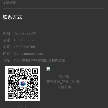
友情链接： |
联系方式
总 机：
020-87572500
电 话：
400-1898-020
电 话：
18520500709
官 网：fountainmouth.com
地 址：广州增城区中城智慧园B1栋办公楼
扫一扫
开云篮球_开云（中国）
有限公司
扫一扫