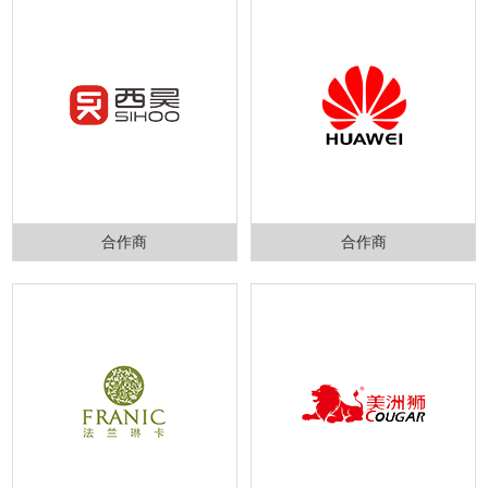
合作商
合作商