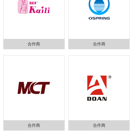
合作商
合作商
合作商
合作商