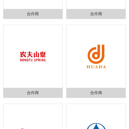
合作商
合作商
合作商
合作商