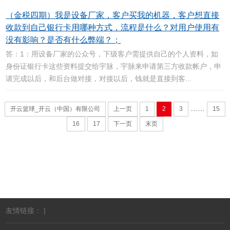
（金税四期）我是设备厂家，客户买我的机器，客户想直接
收款到自己银行卡用哪种方式，流程是什么？对用户使用有
没有影响？是否有什么弊端？；
答：1：用设备厂家的公众号，下级客户需提供自己的个人资料，如
身份证银行卡这些资料提交给宇脉，宇脉来申请第三方收款帐户，申
请完成以后，和后台做对接，对接以后，钱就是直接到客...
……
开云篮球_开云（中国）有限公司
上一页
1
2
3
15
16
17
下一页
末页
友情链接： |