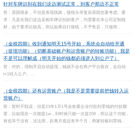
针对车牌识别在我们这边测试正常，到客户那边不正常
答：原因很多，不但是表现线路，接线头等复杂原因也要考虑。要
求：凡是在我们这边采购车牌识别的客户，均需要在本公司定制线
材，由于要求比较高，所以如果自行接线，不予售后，只做简...
（金税四期）收到通知明天15号开始，系统会自动给开通
（提现功能）（切断基础账户和运营账户的转账功能） 我是
不是可以理解成（明天开始的钱都必须进入到公户了）
答：对的，强制开启自动提现，钱就不会在商户平台留存，会自动
t+1转入公户。...
（金税四期）还有运营账户（我是不是需要提前把钱转入运
营账户）
答：暂时不耽误，但是23年1月1号会收紧企业付款到零钱的付款额
度，比如现在一次能提1w，到时候只能一次提200，所以这个功能，
有也等于没有，没法用，距离月底还有半个月，商家转账到零钱...