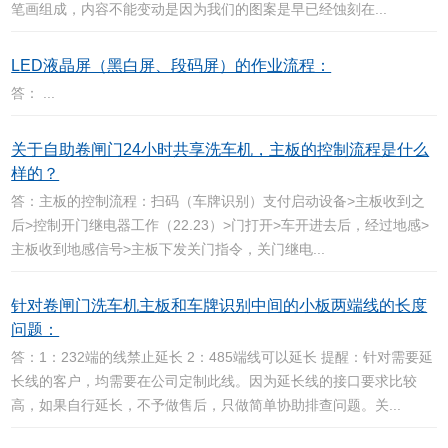
笔画组成，内容不能变动是因为我们的图案是早已经蚀刻在...
LED液晶屏（黑白屏、段码屏）的作业流程：
答： ...
关于自助卷闸门24小时共享洗车机，主板的控制流程是什么
样的？
答：主板的控制流程：扫码（车牌识别）支付启动设备>主板收到之
后>控制开门继电器工作（22.23）>门打开>车开进去后，经过地感>
主板收到地感信号>主板下发关门指令，关门继电...
针对卷闸门洗车机主板和车牌识别中间的小板两端线的长度
问题：
答：1：232端的线禁止延长 2：485端线可以延长 提醒：针对需要延
长线的客户，均需要在公司定制此线。因为延长线的接口要求比较
高，如果自行延长，不予做售后，只做简单协助排查问题。关...