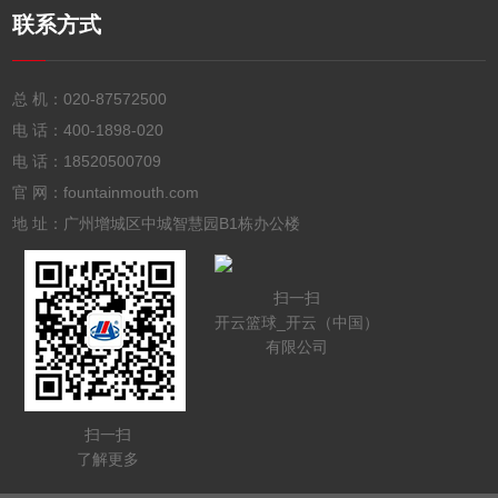
联系方式
总 机：
020-87572500
电 话：
400-1898-020
电 话：
18520500709
官 网：fountainmouth.com
地 址：广州增城区中城智慧园B1栋办公楼
扫一扫
开云篮球_开云（中国）
有限公司
扫一扫
了解更多