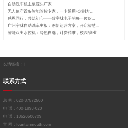
自助洗车机主板源头厂家
无人值守设备智能管控专家，一卡通用+定制方...
感恩同行，共筑初心——致宇脉电子的每一位伙...
广州宇脉自助洗车主板：创新运营方案，开启智慧...
智能双出水控机：冷热自选，计费精准，校园/商业...
友情链接： |
联系方式
总 机：
020-87572500
电 话：
400-1898-020
电 话：
18520500709
官 网：fountainmouth.com